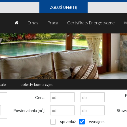
ZGŁOŚ OFERTĘ
O nas
Praca
Certyfikaty Energetyczne
W
kale
obiekty komercyjne
P
Cena
Powierzchnia [m
]
Słow
2
sprzedaż
wynajem