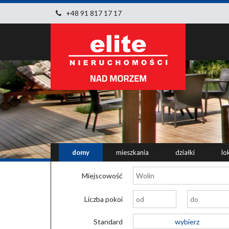
+48 91 817 17 17
domy
mieszkania
działki
lo
Miejscowość
Liczba pokoi
Standard
wybierz