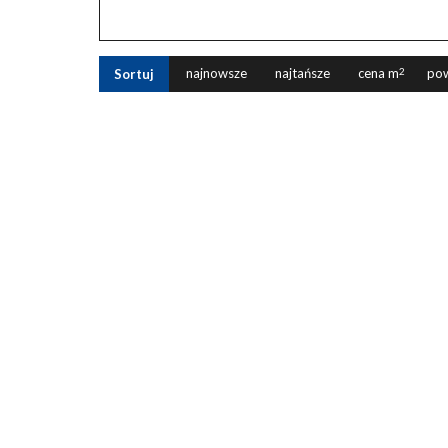
najnowsze
najtańsze
cena m
2
pow
Sortuj