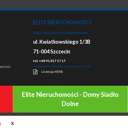
ELITE NIERUCHOMOŚCI
Biuro Nieruchomości Nad Morzem
ul. Kwiatkowskiego 1/3B
71-004 Szczecin
tel. +48 91 817 17 17
nadmorzem@elite.nieruchomosci.pl
morzem
Licencja 9358
Elite Nieruchomości - Domy Siadło
Dolne
Mapa strony
j.
X