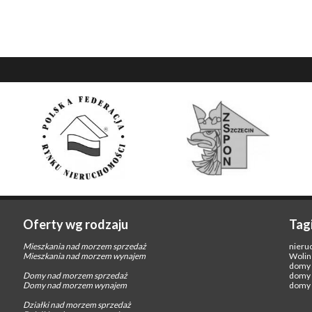
Oferty wg rodzaju
Tag
Mieszkania nad morzem sprzedaż
nieru
Mieszkania nad morzem wynajem
Wolin
domy 
Domy nad morzem sprzedaż
domy 
Domy nad morzem wynajem
domy 
Działki nad morzem sprzedaż