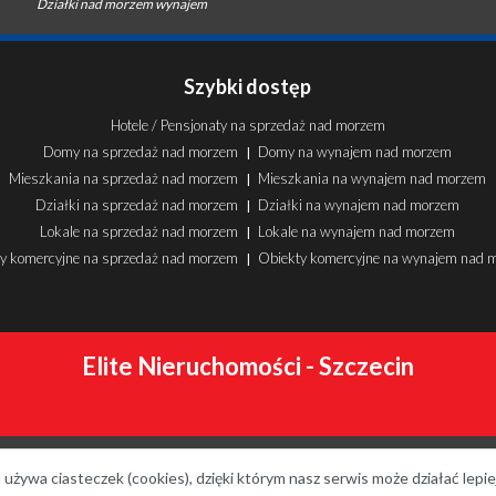
Działki nad morzem wynajem
Szybki dostęp
Hotele / Pensjonaty na sprzedaż nad morzem
Domy na sprzedaż nad morzem
Domy na wynajem nad morzem
|
Mieszkania na sprzedaż nad morzem
Mieszkania na wynajem nad morzem
|
Działki na sprzedaż nad morzem
Działki na wynajem nad morzem
|
Lokale na sprzedaż nad morzem
Lokale na wynajem nad morzem
|
y komercyjne na sprzedaż nad morzem
Obiekty komercyjne na wynajem nad 
|
Elite Nieruchomości - Szczecin
 używa ciasteczek (cookies), dzięki którym nasz serwis może działać lepie