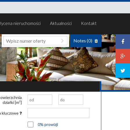
ycena nieruchomości
Aktualności
Kontakt
Notes (
0
)
owierzchnia
działki [m
]
2
a kluczowe
0% prowizji