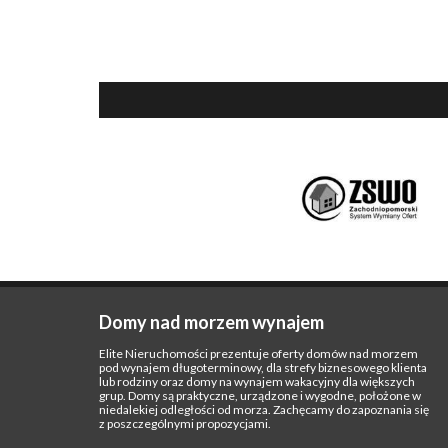
Domy nad morzem wynajem
Elite Nieruchomości prezentuje oferty domów nad morzem
pod wynajem długoterminowy, dla strefy biznesowego klienta
lub rodziny oraz domy na wynajem wakacyjny dla większych
grup. Domy są praktyczne, urządzone i wygodne, położone w
niedalekiej odległości od morza. Zachęcamy do zapoznania się
z poszczególnymi propozycjami.