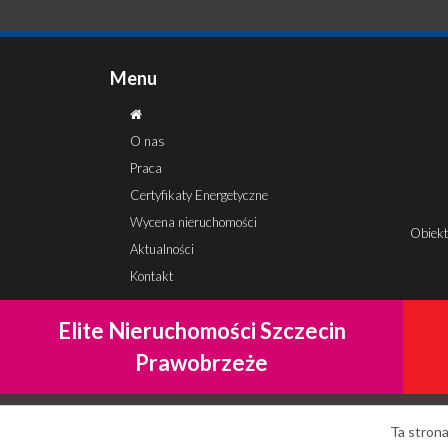
Menu
O nas
Praca
Certyfikaty Energetyczne
Wycena nieruchomości
Obiekt
Aktualności
Kontakt
Elite Nieruchomości Szczecin
Prawobrzeże
© 2026 Elite
Nieruchomości nad morzem
Ta strona