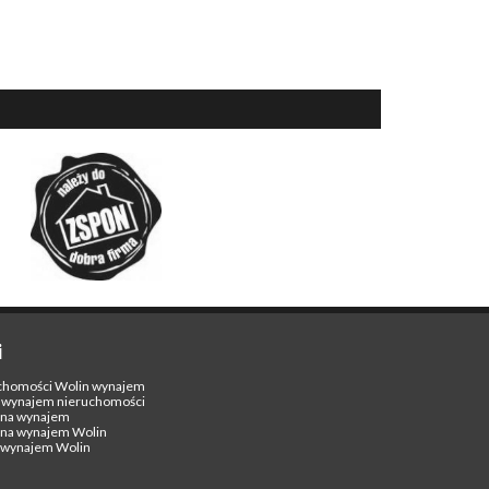
i
chomości Wolin wynajem
 wynajem nieruchomości
na wynajem
na wynajem Wolin
wynajem Wolin