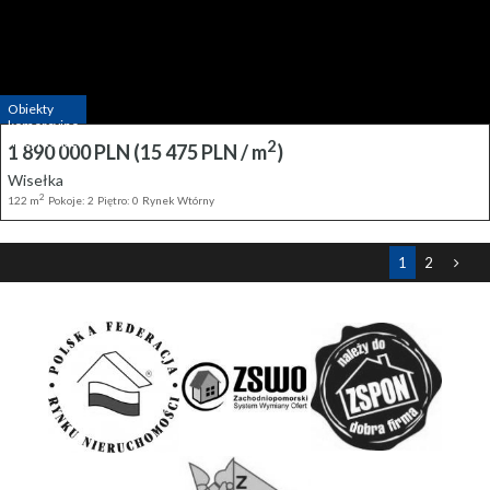
Obiekty
komercyjne
na Sprzedaż
2
1 890 000 PLN
(15 475 PLN / m
)
Wisełka
2
122 m
Pokoje: 2
Piętro: 0
Rynek Wtórny
1
2