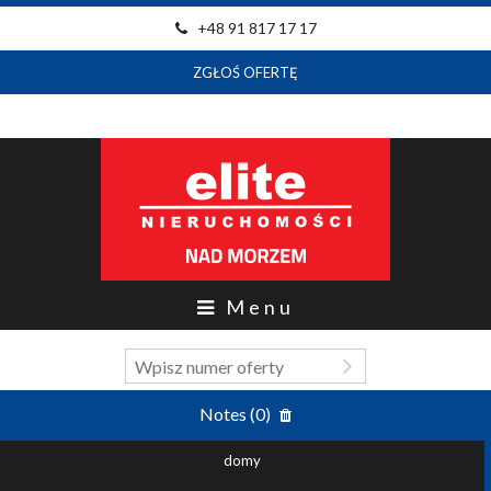
+48 91 817 17 17
ZGŁOŚ OFERTĘ
Menu
Notes (
0
)
domy