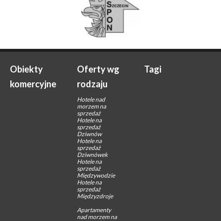
Obiekty
Oferty wg
Tagi
komercyjne
rodzaju
Hotele nad
morzem na
sprzedaż
Hotele na
sprzedaż
Dziwnów
Hotele na
sprzedaż
Dziwnówek
Hotele na
sprzedaż
Międzywodzie
Hotele na
sprzedaż
Międzyzdroje
Apartamenty
nad morzem na