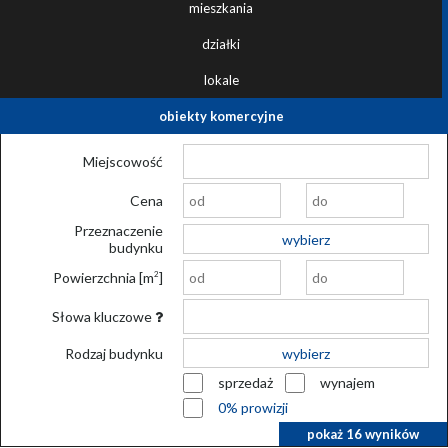
mieszkania
działki
lokale
obiekty komercyjne
Miejscowość
Cena
Przeznaczenie
wybierz
budynku
Powierzchnia [m
]
2
Słowa kluczowe
Rodzaj budynku
wybierz
sprzedaż
wynajem
0% prowizji
pokaż
16
wyników