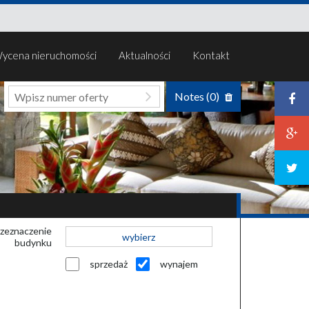
ycena nieruchomości
Aktualności
Kontakt
Notes (
0
)
zeznaczenie
wybierz
budynku
sprzedaż
wynajem