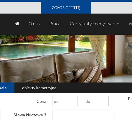
ZGŁOŚ OFERTĘ
O nas
Praca
Certyfikaty Energetyczne
W
kale
obiekty komercyjne
Pr
Cena
Słowa kluczowe