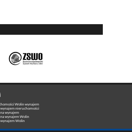
i
chomości Wolin wynajem
 wynajem nieruchomości
e na wynajem
e na wynajem Wolin
e wynajem Wolin