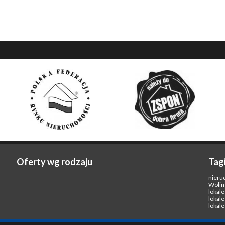
Oferty wg rodzaju
Tag
nieru
Wolin
lokal
lokal
lokal