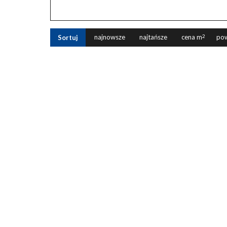
najnowsze
najtańsze
cena m
2
pow
Sortuj