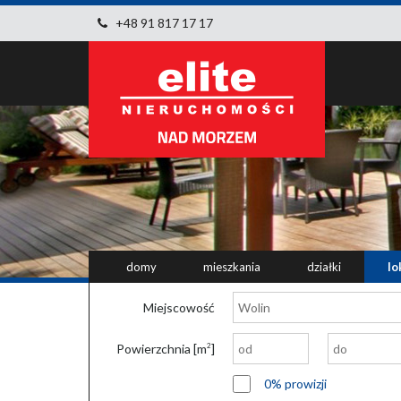
+48 91 817 17 17
domy
mieszkania
działki
lo
Miejscowość
Powierzchnia [m
]
2
0% prowizji