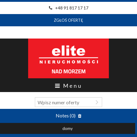
+48 91 817 17 17
ZGŁOŚ OFERTĘ
Menu
Notes (
0
)
domy