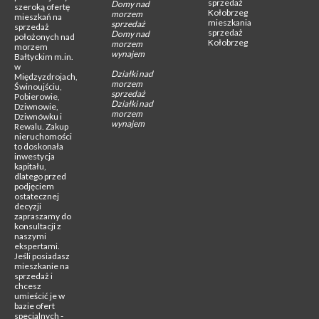
sprzedaż
Domy nad
szeroką ofertę
Kołobrzeg
morzem
mieszkań na
mieszkania
sprzedaż
sprzedaż
sprzedaż
Domy nad
położonych nad
Kołobrzeg
morzem
morzem
wynajem
Bałtyckim m.in.
w
Działki nad
Międzyzdrojach,
morzem
Świnoujściu,
sprzedaż
Pobierowie,
Działki nad
Dziwnowie,
morzem
Dziwnówku i
wynajem
Rewalu. Zakup
nieruchomości
to doskonała
inwestycja
kapitału,
dlatego przed
podjęciem
ostatecznej
decyzji
zapraszamy do
konsultacji z
naszymi
ekspertami.
Jeśli posiadasz
mieszkanie na
sprzedaż i
chcesz
umieścić je w
bazie ofert
specjalnych -