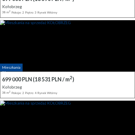
Kołobrzeg
2
38 m
Pokoje: 2
Piętro: 3
Rynek Wtórny
Mieszkania
na
Sprzedaż
2
699 000 PLN
(18 531 PLN / m
)
Kołobrzeg
2
38 m
Pokoje: 2
Piętro: 4
Rynek Wtórny