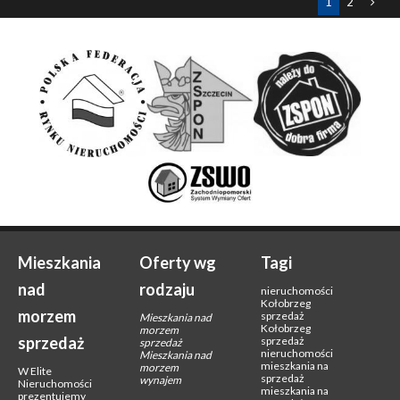
1
2
Mieszkania
Oferty wg
Tagi
nad
rodzaju
nieruchomości
Kołobrzeg
morzem
sprzedaż
Mieszkania nad
Kołobrzeg
morzem
sprzedaż
sprzedaż
sprzedaż
nieruchomości
Mieszkania nad
mieszkania na
morzem
W Elite
sprzedaż
wynajem
Nieruchomości
mieszkania na
prezentujemy