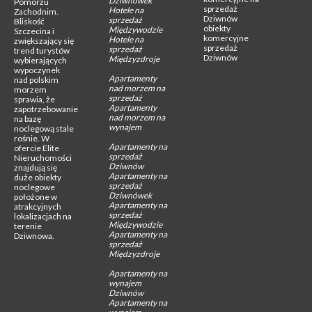
Dziwnówek
Pomorzu
sprzedaż
Hotele na
Zachodnim.
Dziwnów
sprzedaż
Bliskość
obiekty
Międzywodzie
Szczecina i
komercyjne
Hotele na
zwiększający się
sprzedaż
sprzedaż
trend turystów
Dziwnów
Międzyzdroje
wybierających
wypoczynek
Apartamenty
nad polskim
nad morzem na
morzem
sprzedaż
sprawia, że
Apartamenty
zapotrzebowanie
nad morzem na
na bazę
wynajem
noclegową stale
rośnie. W
Apartamenty na
ofercie Elite
sprzedaż
Nieruchomości
Dziwnów
znajdują się
Apartamenty na
duże obiekty
sprzedaż
noclegowe
Dziwnówek
położone w
Apartamenty na
atrakcyjnych
sprzedaż
lokalizacjach na
Międzywodzie
terenie
Apartamenty na
Dziwnowa.
sprzedaż
Międzyzdroje
Apartamenty na
wynajem
Dziwnów
Apartamenty na