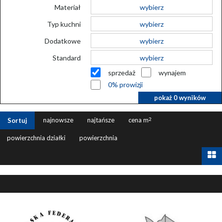
Materiał
wybierz
Typ kuchni
wybierz
Dodatkowe
wybierz
Standard
wybierz
sprzedaż
wynajem
0% prowizji
pokaż
0
wyników
najnowsze
najtańsze
cena m
2
Sortuj
powierzchnia działki
powierzchnia