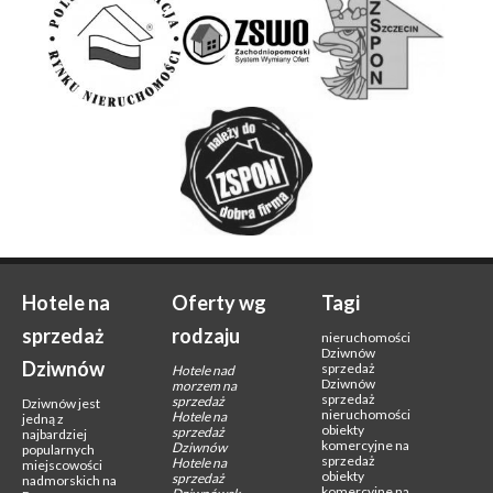
Hotele na
Oferty wg
Tagi
sprzedaż
rodzaju
nieruchomości
Dziwnów
Dziwnów
sprzedaż
Hotele nad
Dziwnów
morzem na
sprzedaż
sprzedaż
Dziwnów jest
nieruchomości
Hotele na
jedną z
obiekty
sprzedaż
najbardziej
komercyjne na
Dziwnów
popularnych
sprzedaż
Hotele na
miejscowości
obiekty
sprzedaż
nadmorskich na
komercyjne na