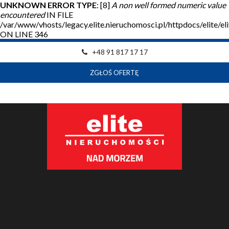
UNKNOWN ERROR TYPE
: [8]
A non well formed numeric value
encountered
IN FILE
/var/www/vhosts/legacy.elite.nieruchomosci.pl/httpdocs/elite/
ON LINE 346
+48 91 817 17 17
ZGŁOŚ OFERTĘ