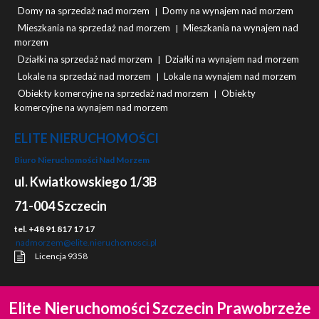
Domy na sprzedaż nad morzem
Domy na wynajem nad morzem
|
Mieszkania na sprzedaż nad morzem
Mieszkania na wynajem nad
|
morzem
Działki na sprzedaż nad morzem
Działki na wynajem nad morzem
|
Lokale na sprzedaż nad morzem
Lokale na wynajem nad morzem
|
Obiekty komercyjne na sprzedaż nad morzem
Obiekty
|
komercyjne na wynajem nad morzem
ELITE NIERUCHOMOŚCI
Biuro Nieruchomości Nad Morzem
ul. Kwiatkowskiego 1/3B
71-004 Szczecin
tel. +48 91 817 17 17
nadmorzem@elite.nieruchomosci.pl
Licencja 9358
Elite Nieruchomości Szczecin Prawobrzeże