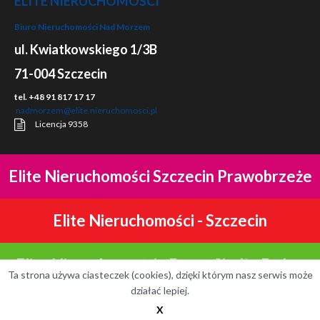
ELITE NIERUCHOMOŚCI
Biuro Nieruchomości Nad Morzem
ul. Kwiatkowskiego 1/3B
71-004 Szczecin
tel. +48 91 817 17 17
nadmorzem@elite.nieruchomosci.pl
Licencja 9358
Elite Nieruchomości Szczecin Prawobrzeże
Elite Nieruchomości - Szczecin
Elite Nieruchomości - Domy Siadło Dolne
Ta strona używa ciasteczek (cookies), dzięki którym nasz serwis może
działać lepiej.
Mapa strony
© 2026 Elite
Nieruchomości nad morzem
X