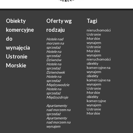
Obiekty
Oferty wg
Tagi
komercyjne
rodzaju
nieruchomości
Ustronie
do
Morskie
Hotele nad
wynajem
morzem na
wynajęcia
Ustronie
sprzedaż
Morskie
Hotele na
wynajem
Ustronie
sprzedaż
nieruchomości
Dziwnów
obiekty
Hotele na
Morskie
komercyjne na
sprzedaż
wynajem
Dziwnówek
obiekty
Hotele na
komercyjne na
sprzedaż
wynajem
Międzywodzie
Ustronie
Hotele na
Morskie
sprzedaż
obiekty
Międzyzdroje
komercyjne
wynajem
Apartamenty
Ustronie
nad morzem na
Morskie
sprzedaż
Apartamenty
nad morzem na
wynajem