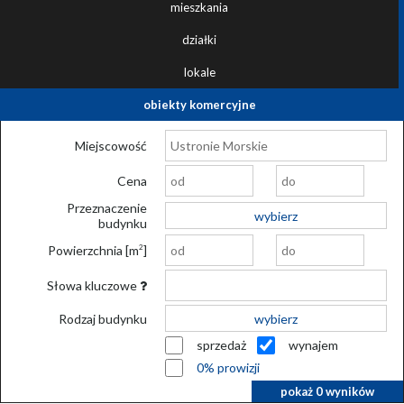
mieszkania
działki
lokale
obiekty komercyjne
Miejscowość
Cena
Przeznaczenie
wybierz
budynku
Powierzchnia [m
]
2
Słowa kluczowe
Rodzaj budynku
wybierz
sprzedaż
wynajem
0% prowizji
pokaż
0
wyników