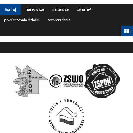
najnowsze
najtańsze
cena m
2
Sortuj
powierzchnia działki
powierzchnia