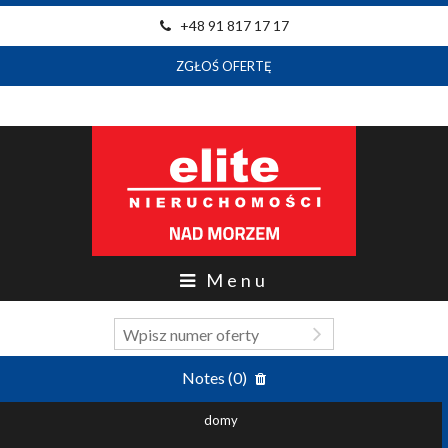
+48 91 817 17 17
ZGŁOŚ OFERTĘ
Menu
Notes (
0
)
domy